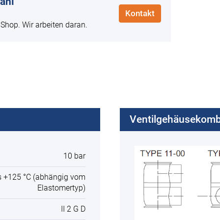
ahl
Kontakt
-Shop. Wir arbeiten daran.
Ventilgehäusekomb
10 bar
is +125 °C (abhängig vom
Elastomertyp)
II 2 G D