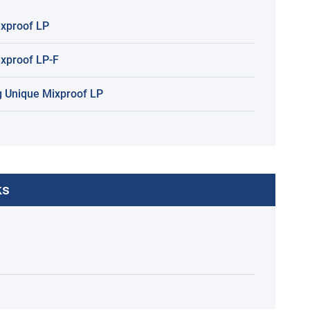
ixproof LP
ixproof LP-F
 Unique Mixproof LP
ks