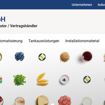
Unternehmen
Indu
bH
butor / Vertragshändler
tomatisierung
Tankausrüstungen
Installationsmaterial